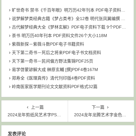
旷世奇书 禁书《千百年眼》明万历42年刊本 PDF电子资料下载
说梦解梦类经典古籍《梦占类考》全12卷 明代张凤翼编撰 PDF共6个文件93M下载
古代解梦经典大全《梦林玄解》PDF电子资料下载 9个PDF文件 大小为211M
茶书 明万历40年刊本 PDF资料文件26个大小118M
紫薇新探－紫薇斗数PDF电子书籍资料
天下第二奇书－死后之将来PDF电子书文档资料
天下第一奇书－民间偏方野法集锦PDF25页
易学啓蒙諺解大成 榊原玄輔 [撰]PDF4卷167M
郑寿全《医理真传》清代刊印版4卷PDF资料
岭南医家医学期刊论文文献资料PDF格式32篇
上一篇
下一篇
2024龙年剪纸风艺术字PSD素材模板
2024龙年龙腾艺术字金色立体设计
文章导航
发表评论