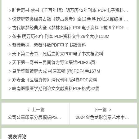
旷世奇书 禁书《千百年眼》明万历42年刊本 PDF电子资料下载
说梦解梦类经典古籍《梦占类考》全12卷 明代张凤翼编撰 PDF共6个文件93M下载
古代解梦经典大全《梦林玄解》PDF电子资料下载 9个PDF文件 大小为211M
茶书 明万历40年刊本 PDF资料文件26个大小118M
紫薇新探－紫薇斗数PDF电子书籍资料
天下第二奇书－死后之将来PDF电子书文档资料
天下第一奇书－民间偏方野法集锦PDF25页
易学啓蒙諺解大成 榊原玄輔 [撰]PDF4卷167M
郑寿全《医理真传》清代刊印版4卷PDF资料
岭南医家医学期刊论文文献资料PDF格式32篇
上一篇
下一篇
公司公章印章分层模板PSD素材模板
2024金色龙形创意艺术字设计PSD素材模板
文章导航
发表评论