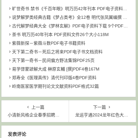
旷世奇书 禁书《千百年眼》明万历42年刊本 PDF电子资料下载
说梦解梦类经典古籍《梦占类考》全12卷 明代张凤翼编撰 PDF共6个文件93M下载
古代解梦经典大全《梦林玄解》PDF电子资料下载 9个PDF文件 大小为211M
茶书 明万历40年刊本 PDF资料文件26个大小118M
紫薇新探－紫薇斗数PDF电子书籍资料
天下第二奇书－死后之将来PDF电子书文档资料
天下第一奇书－民间偏方野法集锦PDF25页
易学啓蒙諺解大成 榊原玄輔 [撰]PDF4卷167M
郑寿全《医理真传》清代刊印版4卷PDF资料
岭南医家医学期刊论文文献资料PDF格式32篇
上一篇
下一篇
小清新风格企业春季招聘工作汇报PPT模板
龙运亨通2024龙年红色大气工作总结计划PPT模板（含字体文件）
文章导航
发表评论