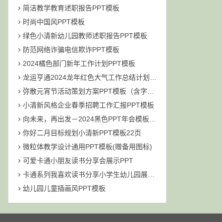
简洁教学教育述职报告PPT模板
时尚中国风PPT模板
绿色小清新幼儿园教师述职报告PPT模板
防范网络诈骗电信欺诈PPT模板
2024橘色部门新年工作计划PPT模板
龙运亨通2024龙年红色大气工作总结计划PPT模板（含字体文件）
弥散元宵节活动策划方案PPT模板（含字体文件）
小清新风格企业春季招聘工作汇报PPT模板
向未来，再出发－2024黑色PPT年会模板111M
你好二月目标规划小清新PPT模板22页
微粒体教学设计通用PPT模板(赠备用图标)
可爱卡通小朋友读书分享会展示PPT
卡通系列我喜欢读书分享小学生幼儿园展示PPT模板
幼儿园儿童插画风PPT模板