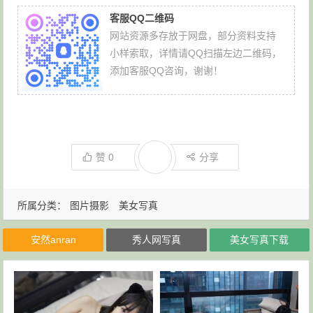
客服QQ二维码
网站资源多存放于网盘，部分资料支持
小样索取，详情请QQ扫描左边二维码，
添加客服QQ咨询，谢谢！
赞
0
分享
所属分类：
图片摄影
美女写真
安然anran
秀人网写真
美女写真下载