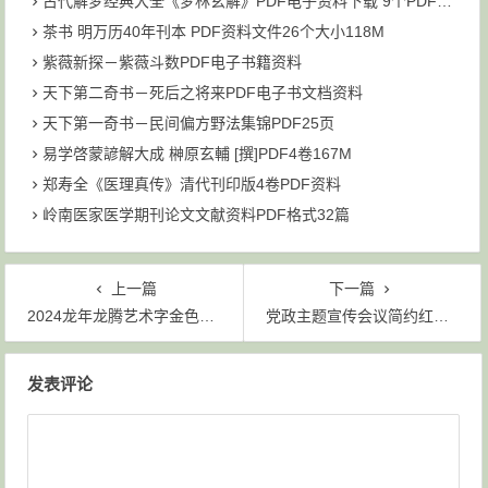
古代解梦经典大全《梦林玄解》PDF电子资料下载 9个PDF文件 大小为211M
茶书 明万历40年刊本 PDF资料文件26个大小118M
紫薇新探－紫薇斗数PDF电子书籍资料
天下第二奇书－死后之将来PDF电子书文档资料
天下第一奇书－民间偏方野法集锦PDF25页
易学啓蒙諺解大成 榊原玄輔 [撰]PDF4卷167M
郑寿全《医理真传》清代刊印版4卷PDF资料
岭南医家医学期刊论文文献资料PDF格式32篇
上一篇
下一篇
2024龙年龙腾艺术字金色立体设计
党政主题宣传会议简约红色剪影PSD背景
文章导航
发表评论