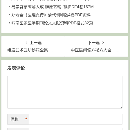
易学啓蒙諺解大成 榊原玄輔 [撰]PDF4卷167M
郑寿全《医理真传》清代刊印版4卷PDF资料
岭南医家医学期刊论文文献资料PDF格式32篇
上一篇
下一篇
峨眉武术武功秘籍全集－共98套资料大小842M
中医民间偏方秘方大全－全国民间绝技交流秘录－上下两册PDF656M
文章导航
发表评论
*
昵称