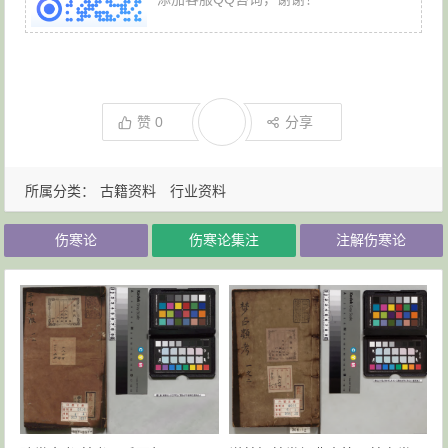
赞
0
分享
所属分类：
古籍资料
行业资料
伤寒论
伤寒论集注
注解伤寒论