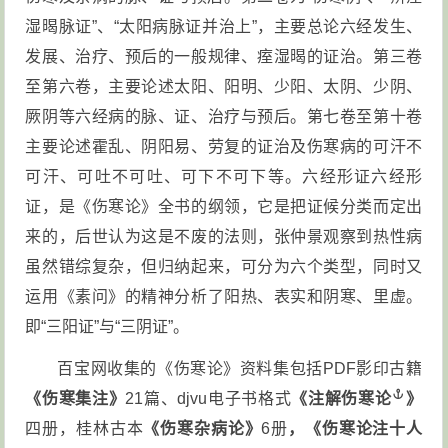
湿暍脉证”、“太阳病脉证并治上”，主要总论六经发生、
发展、治疗、预后的一般规律、痓湿暍的证治。第三卷
至第六卷，主要论述太阳、阳明、少阳、太阴、少阴、
厥阴等六经病的脉、证、治疗与预后。第七卷至第十卷
主要论述霍乱、阴阳易、劳复的证治及伤寒病的可汗不
可汗、可吐不可吐、可下不可下等。六经形证六经形
证，是《伤寒论》全书的纲领，它是把证候分类而定出
来的，后世认为这是不废的法则，张仲景观察到热性病
虽然错综复杂，但归纳起来，可分为六个类型，同时又
运用《素问》的精神分析了阳热、表实和阴寒、里虚。
即“三阳证”与“三阴证”。
百宝网收集的《伤寒论》资料集包括PDF影印古籍
《伤寒集注》
21篇、djvu电子书格式
《
注解伤寒论
》
四册，桂林古本
《伤寒杂病论》
6册
，《伤寒论注十人