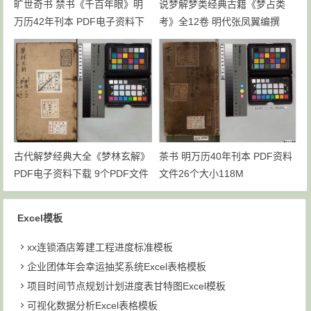
旷世奇书 禁书《千百年眼》明
说梦解梦类经典古籍《梦占类
万历42年刊本 PDF电子资料下
考》全12卷 明代张凤翼编撰
载
PDF共6个文件93M下载
古代解梦经典大全《梦林玄解》
茶书 明万历40年刊本 PDF资料
PDF电子资料下载 9个PDF文件
文件26个大小118M
大小为211M
Excel模板
xx连锁酒店筹建工程进度标准模板
企业团体年会幸运抽奖系统Excel表格模板
项目时间节点规划计划进度表甘特图Excel模板
可视化数据分析Excel表格模板