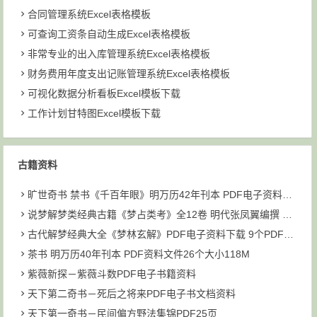
合同管理系统Excel表格模板
可查询工资条自动生成Excel表格模板
非常专业的出入库管理系统Excel表格模板
财务费用年度支出记账管理系统Excel表格模板
可视化数据分析看板Excel模板下载
工作计划甘特图Excel模板下载
古籍资料
旷世奇书 禁书《千百年眼》明万历42年刊本 PDF电子资料下载
说梦解梦类经典古籍《梦占类考》全12卷 明代张凤翼编撰 PDF共6个文件93M下载
古代解梦经典大全《梦林玄解》PDF电子资料下载 9个PDF文件 大小为211M
茶书 明万历40年刊本 PDF资料文件26个大小118M
紫薇新探－紫薇斗数PDF电子书籍资料
天下第二奇书－死后之将来PDF电子书文档资料
天下第一奇书－民间偏方野法集锦PDF25页