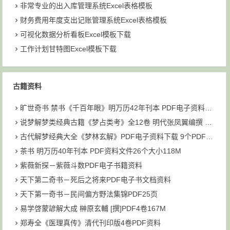
非常专业的出入库管理系统Excel表格模板
财务费用年度支出记账管理系统Excel表格模板
可视化数据分析看板Excel模板下载
工作计划甘特图Excel模板下载
古籍资料
旷世奇书 禁书《千百年眼》明万历42年刊本 PDF电子资料下载
说梦解梦类经典古籍《梦占类考》全12卷 明代张凤翼编撰 PDF共6个文件93M下载
古代解梦经典大全《梦林玄解》PDF电子资料下载 9个PDF文件 大小为211M
茶书 明万历40年刊本 PDF资料文件26个大小118M
紫薇新探－紫薇斗数PDF电子书籍资料
天下第二奇书－死后之将来PDF电子书文档资料
天下第一奇书－民间偏方野法集锦PDF25页
易学啓蒙諺解大成 榊原玄輔 [撰]PDF4卷167M
郑寿全《医理真传》清代刊印版4卷PDF资料