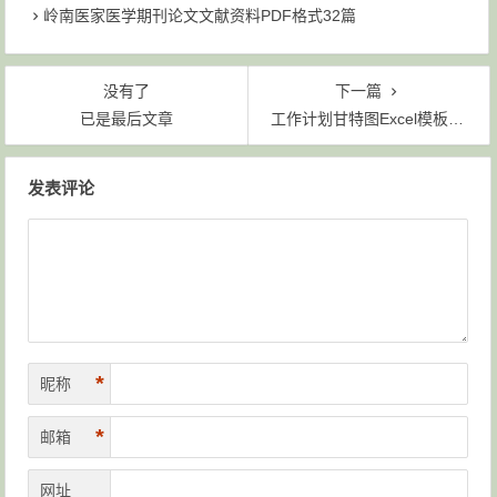
岭南医家医学期刊论文文献资料PDF格式32篇
没有了
下一篇
已是最后文章
工作计划甘特图Excel模板下载
文章导航
发表评论
*
昵称
*
邮箱
网址